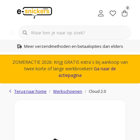
0
Meer verzendmethoden en betaalopties dan elders
ZOMERACTIE 2026: Krijg GRATIS extra´s bij aankoop van
twee korte of lange werkbroeken!
Ga naar de
actiepagina
Terug naar home
Werkschoenen
Cloud 2.0