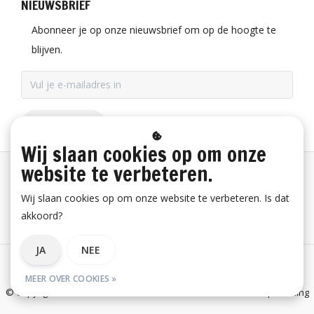
NIEUWSBRIEF
Abonneer je op onze nieuwsbrief om op de hoogte te
blijven.
ABONNEER
Wij slaan cookies op om onze
website te verbeteren.
Betaalinformatie
Wij slaan cookies op om onze website te verbeteren. Is dat
akkoord?
Bestelling herroepen
JA
NEE
Algemene voorwaarden
Privacy verklaring
Disclaimer
MEER OVER COOKIES »
© Copyright 2026 E-Snickers.nl - onderdeel van Uniwork Beroepskleding