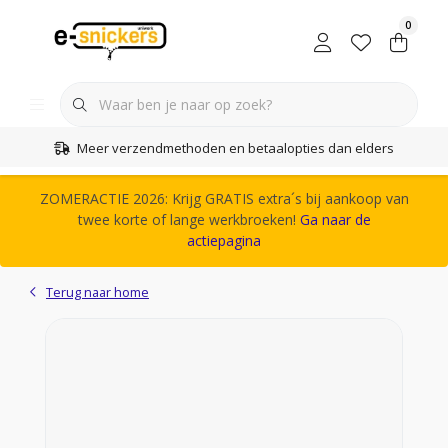
0
Meer verzendmethoden en betaalopties dan elders
ZOMERACTIE 2026: Krijg GRATIS extra´s bij aankoop van
twee korte of lange werkbroeken!
Ga naar de
actiepagina
Terug naar home