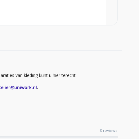
raties van kleding kunt u hier terecht.
telier@uniwork.nl
.
0 reviews