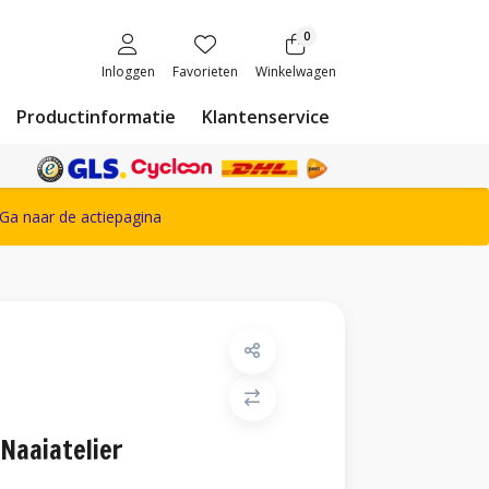
0
Inloggen
Favorieten
Winkelwagen
Productinformatie
Klantenservice
ete Snickers Workwear assortiment
Ga naar de actiepagina
Naaiatelier