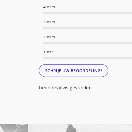
4 stars
3 stars
2 stars
1 star
SCHRIJF UW BEOORDELING!
Geen reviews gevonden