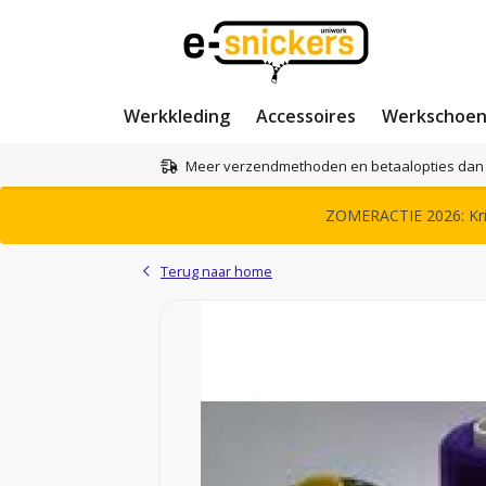
Werkkleding
Accessoires
Werkschoe
Meer verzendmethoden en betaalopties dan 
ZOMERACTIE 2026: Krij
Terug naar home