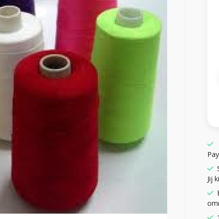
Pay
Jij k
omr