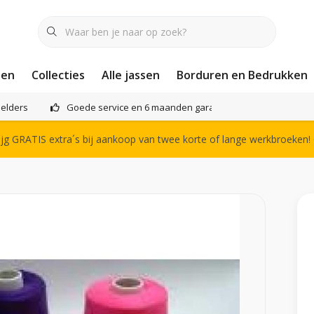
nen
Collecties
Alle jassen
Borduren en Bedrukken
elders
Goede service en 6 maanden garantie
Het compl
g GRATIS extra´s bij aankoop van twee korte of lange werkbroeken!