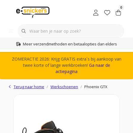
0
Meer verzendmethoden en betaalopties dan elders
ZOMERACTIE 2026: Krijg GRATIS extra´s bij aankoop van
twee korte of lange werkbroeken!
Ga naar de
actiepagina
Terug naar home
Werkschoenen
Phoenix GTX