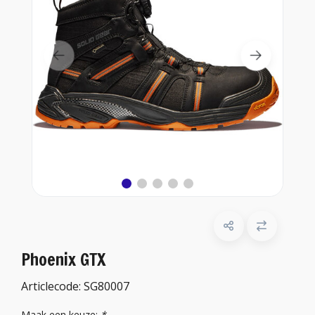
Phoenix GTX
Articlecode:
SG80007
Maak een keuze:
*