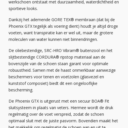
werkschoen ontstaat met duurzaamheid, waterdichtheid en
sportieve looks.
Dankzij het ademende GORE TEX® membraan (dat bij de
Phoenix GTX tegelijk als voering dient) houdt je altijd droge
voeten, want transpiratie kan er wel uit, maar de grotere
moleculen van water kunnen niet binnendringen.
De oliebestendige, SRC-HRO Vibram® buitenzool en het
slijtbestendige CORDURA® ripstop materiaal aan de
bovenzijde van de schoen staan garant voor optimale
robuustheid. Samen met de haast onmerkbaar aanwezige
beschermers voor tenen en voetzolen (glasvezel en
kunststof composiet) biedt dit een ongelooflijke
bescherming.
De Phoenix GTX is uitgerust met een secuur BOA® Fit
sluitsysteem in plaats van veters. Hiermee wordt de druk
regelmatig over de voet verspreid, zodat de schoen
optimaal sluit met de juiste pasvorm. Bovendien maakt het
het makkelijk om regelmatig de schoen aan en uit te