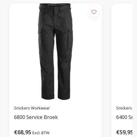
Snickers Workwear
Snickers 
6800 Service Broek
6400 Ser
€68,95
€59,95
Excl. BTW
E