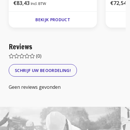
€83,43
€72,54
Incl. BTW
I
BEKIJK PRODUCT
Reviews
(0)
SCHRIJF UW BEOORDELING!
Geen reviews gevonden