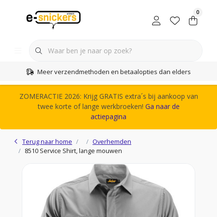
0
Meer verzendmethoden en betaalopties dan elders
ZOMERACTIE 2026: Krijg GRATIS extra´s bij aankoop van
twee korte of lange werkbroeken!
Ga naar de
actiepagina
Terug naar home
Overhemden
8510 Service Shirt, lange mouwen