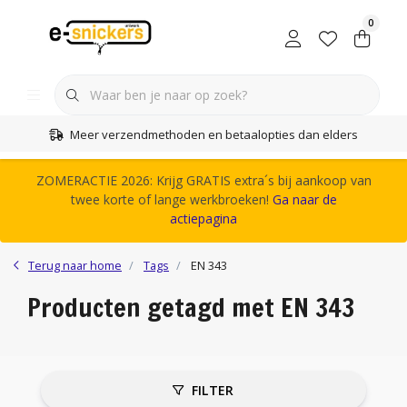
0
Meer verzendmethoden en betaalopties dan elders
ZOMERACTIE 2026: Krijg GRATIS extra´s bij aankoop van
twee korte of lange werkbroeken!
Ga naar de
actiepagina
Terug naar home
Tags
EN 343
Producten getagd met EN 343
FILTER