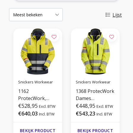
Lijst
Snickers Workwear
Snickers Workwear
1162
1368 ProtecWork
ProtecWork,
Dames
High-Vis Jack met
€528,95
Waterproof Shell
€448,95
Excl. BTW
Excl. BTW
Capuchon
jack
€640,03
€543,23
Incl. BTW
Incl. BTW
BEKIJK PRODUCT
BEKIJK PRODUCT