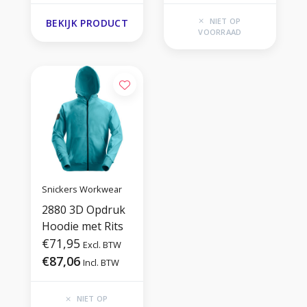
NIET OP
BEKIJK PRODUCT
VOORRAAD
Snickers Workwear
2880 3D Opdruk
Hoodie met Rits
€71,95
Excl. BTW
€87,06
Incl. BTW
NIET OP