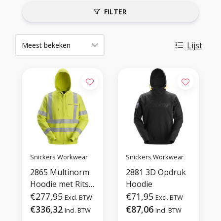
FILTER
Lijst
Snickers Workwear
Snickers Workwear
2865 Multinorm
2881 3D Opdruk
Hoodie met Rits,
Hoodie
Hi-Vis
€277,95
€71,95
Excl. BTW
Excl. BTW
€336,32
€87,06
Incl. BTW
Incl. BTW