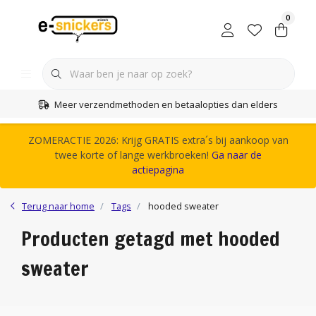
0
Meer verzendmethoden en betaalopties dan elders
ZOMERACTIE 2026: Krijg GRATIS extra´s bij aankoop van
twee korte of lange werkbroeken!
Ga naar de
actiepagina
Terug naar home
Tags
hooded sweater
Producten getagd met hooded
sweater