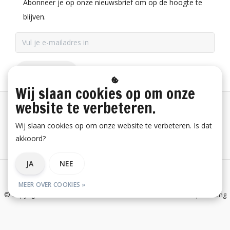
Abonneer je op onze nieuwsbrief om op de hoogte te
blijven.
ABONNEER
Wij slaan cookies op om onze
website te verbeteren.
Betaalinformatie
Wij slaan cookies op om onze website te verbeteren. Is dat
akkoord?
Bestelling herroepen
JA
NEE
Algemene voorwaarden
Privacy verklaring
Disclaimer
MEER OVER COOKIES »
© Copyright 2026 E-Snickers.nl - onderdeel van Uniwork Beroepskleding