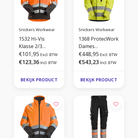
Snickers Workwear
Snickers Workwear
1532 Hi-Vis
1368 ProtecWork
Klasse 2/3
Dames
Werkjas
€101,95
Waterproof Shell
€448,95
Excl. BTW
Excl. BTW
jack
€123,36
€543,23
Incl. BTW
Incl. BTW
BEKIJK PRODUCT
BEKIJK PRODUCT