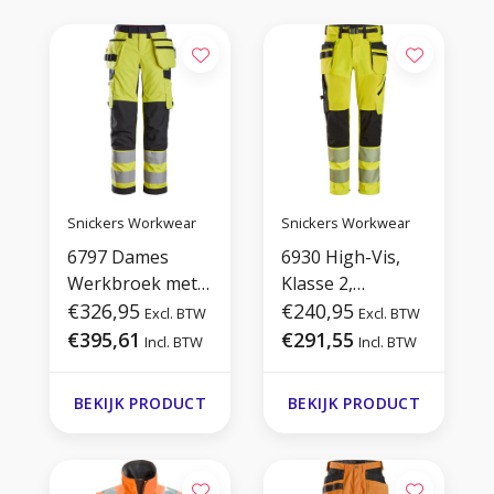
Snickers Workwear
Snickers Workwear
6797 Dames
6930 High-Vis,
Werkbroek met
Klasse 2,
Holsterzakken
€326,95
Werkbroek
€240,95
Excl. BTW
Excl. BTW
High-Vis Klasse 2
€395,61
€291,55
Incl. BTW
Incl. BTW
BEKIJK PRODUCT
BEKIJK PRODUCT