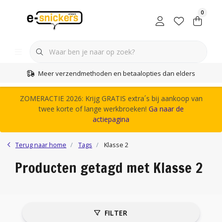
0
Meer verzendmethoden en betaalopties dan elders
ZOMERACTIE 2026: Krijg GRATIS extra´s bij aankoop van
twee korte of lange werkbroeken!
Ga naar de
actiepagina
Terug naar home
Tags
Klasse 2
Producten getagd met Klasse 2
FILTER