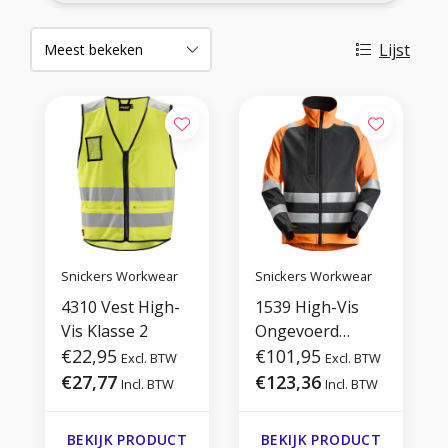
Lijst
Snickers Workwear
Snickers Workwear
4310 Vest High-
1539 High-Vis
Vis Klasse 2
Ongevoerd
€22,95
Werkjack Klasse
€101,95
Excl. BTW
Excl. BTW
2
€27,77
€123,36
Incl. BTW
Incl. BTW
BEKIJK PRODUCT
BEKIJK PRODUCT