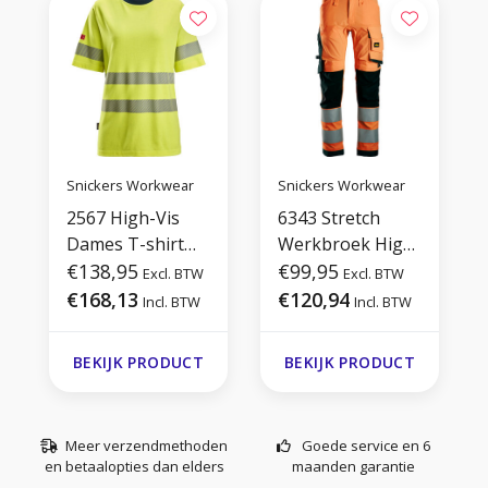
Snickers Workwear
Snickers Workwear
2567 High-Vis
6343 Stretch
Dames T-shirt
Werkbroek High-
met Korte
€138,95
Vis Klasse 2
€99,95
Excl. BTW
Excl. BTW
Mouwen
€168,13
€120,94
Incl. BTW
Incl. BTW
BEKIJK PRODUCT
BEKIJK PRODUCT
Meer verzendmethoden
Goede service en 6
en betaalopties dan elders
maanden garantie