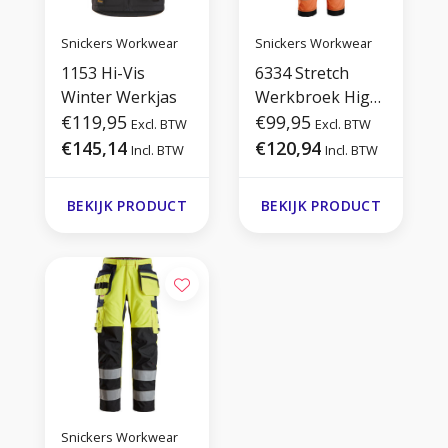
Snickers Workwear
Snickers Workwear
1153 Hi-Vis
6334 Stretch
Winter Werkjas
Werkbroek High-
€119,95
Vis Klasse 1
€99,95
Excl. BTW
Excl. BTW
€145,14
€120,94
Incl. BTW
Incl. BTW
BEKIJK PRODUCT
BEKIJK PRODUCT
Snickers Workwear