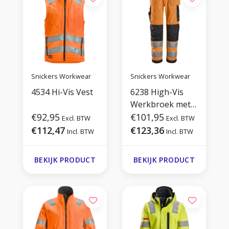
Snickers Workwear
Snickers Workwear
4534 Hi-Vis Vest
6238 High-Vis
Werkbroek met
€92,95
Holsterzakken
€101,95
Excl. BTW
Excl. BTW
€112,47
€123,36
Incl. BTW
Incl. BTW
BEKIJK PRODUCT
BEKIJK PRODUCT