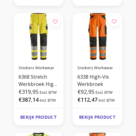
Snickers Workwear
Snickers Workwear
6368 Stretch
6338 High-Vis
Werkbroek High-
Werkbroek
Vis Klasse 2
€319,95
€92,95
Excl. BTW
Excl. BTW
€387,14
€112,47
Incl. BTW
Incl. BTW
BEKIJK PRODUCT
BEKIJK PRODUCT