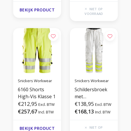
NIET OP
BEKIJK PRODUCT
VOORRAAD
Snickers Workwear
Snickers Workwear
6160 Shorts
Schildersbroek
High-Vis Klasse 1
met
€212,95
holsterzakken, Hi
€138,95
Excl. BTW
Excl. BTW
Vis Klasse 1
€257,67
€168,13
Incl. BTW
Incl. BTW
NIET OP
BEKIJK PRODUCT