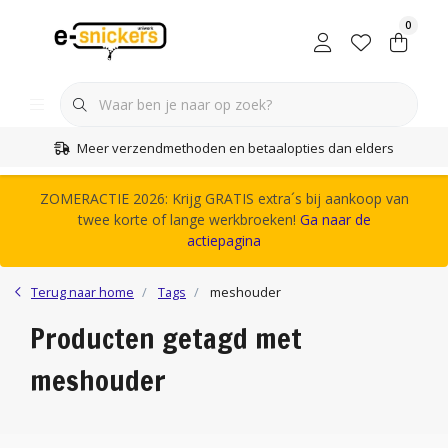
0
Meer verzendmethoden en betaalopties dan elders
ZOMERACTIE 2026: Krijg GRATIS extra´s bij aankoop van
twee korte of lange werkbroeken!
Ga naar de
actiepagina
Terug naar home
Tags
meshouder
Producten getagd met
meshouder