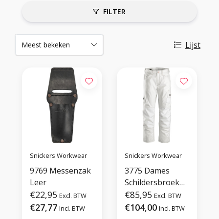
FILTER
Lijst
Snickers Workwear
Snickers Workwear
9769 Messenzak
3775 Dames
Leer
Schildersbroek
€22,95
met
€85,95
Excl. BTW
Excl. BTW
holsterzakken
€27,77
€104,00
Incl. BTW
Incl. BTW