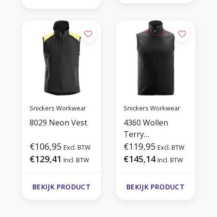
Snickers Workwear
Snickers Workwear
8029 Neon Vest
4360 Wollen
Terry
€106,95
Bodywarmer
€119,95
Excl. BTW
Excl. BTW
€129,41
€145,14
Incl. BTW
Incl. BTW
BEKIJK PRODUCT
BEKIJK PRODUCT