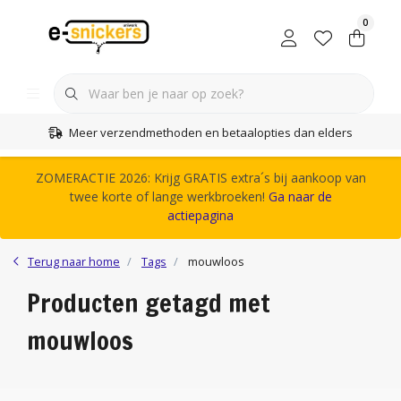
0
Meer verzendmethoden en betaalopties dan elders
ZOMERACTIE 2026: Krijg GRATIS extra´s bij aankoop van
twee korte of lange werkbroeken!
Ga naar de
actiepagina
Terug naar home
Tags
mouwloos
Producten getagd met
mouwloos