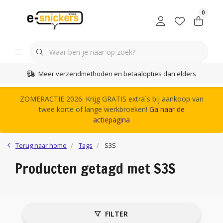
0
Meer verzendmethoden en betaalopties dan elders
ZOMERACTIE 2026: Krijg GRATIS extra´s bij aankoop van
twee korte of lange werkbroeken!
Ga naar de
actiepagina
Terug naar home
Tags
S3S
Producten getagd met S3S
FILTER