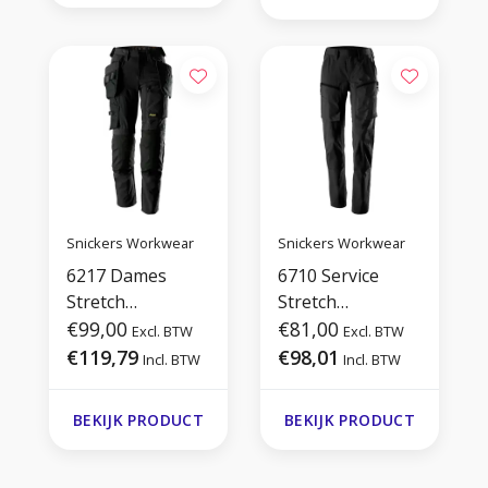
Snickers Workwear
Snickers Workwear
6217 Dames
6710 Service
Stretch
Stretch
Werkbroek
€99,00
Dameswerkbroe
€81,00
Excl. BTW
Excl. BTW
k
€119,79
€98,01
Incl. BTW
Incl. BTW
BEKIJK PRODUCT
BEKIJK PRODUCT