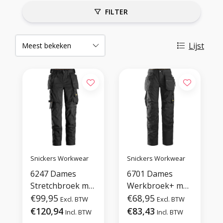
FILTER
Lijst
Snickers Workwear
Snickers Workwear
6247 Dames
6701 Dames
Stretchbroek met
Werkbroek+ met
Holsterzakken
€99,95
Holsterzakken
€68,95
Excl. BTW
Excl. BTW
€120,94
€83,43
Incl. BTW
Incl. BTW