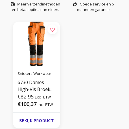
Meer verzendmethoden
Goede service en 6
en betaalopties dan elders
maanden garantie
Snickers Workwear
6730 Dames
High-Vis Broek+
met
€82,95
Excl. BTW
Holsterzakken
€100,37
Incl. BTW
Klasse 2
BEKIJK PRODUCT