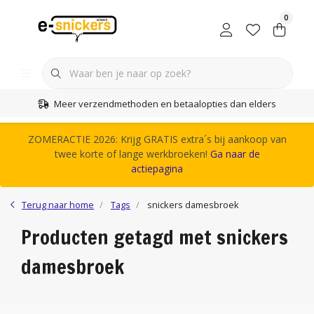
0
Meer verzendmethoden en betaalopties dan elders
ZOMERACTIE 2026: Krijg GRATIS extra´s bij aankoop van
twee korte of lange werkbroeken!
Ga naar de
actiepagina
Terug naar home
Tags
snickers damesbroek
Producten getagd met snickers
damesbroek