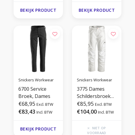
BEKIJK PRODUCT
BEKIJK PRODUCT
Snickers Workwear
Snickers Workwear
6700 Service
3775 Dames
Broek, Dames
Schildersbroek
€68,95
met
€85,95
Excl. BTW
Excl. BTW
holsterzakken
€83,43
€104,00
Incl. BTW
Incl. BTW
NIET OP
BEKIJK PRODUCT
VOORRAAD