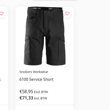
Snickers Workwear
k
6100 Service Short
€58,95
Excl. BTW
€71,33
Incl. BTW