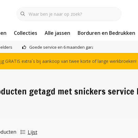
nen
Collecties
Alle jassen
Borduren en Bedrukken
elders
Goede service en 6 maanden garantie
Het compl
g GRATIS extra´s bij aankoop van twee korte of lange werkbroeken!
ducten getagd met snickers service 
oducten
Lijst