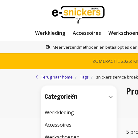
Werkkleding
Accessoires
Werkschoe
Meer verzendmethoden en betaalopties dan 
ZOMERACTIE 2026: Krij
Terug naar home
Tags
snickers service broek
Pro
Categorieën
Werkkleding
Accessoires
5 pr
Werkschoenen