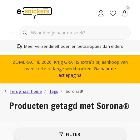
0
Meer verzendmethoden en betaalopties dan elders
ZOMERACTIE 2026: Krijg GRATIS extra´s bij aankoop van
twee korte of lange werkbroeken!
Ga naar de
actiepagina
Terug naar home
Tags
Sorona®
Producten getagd met Sorona®
FILTER