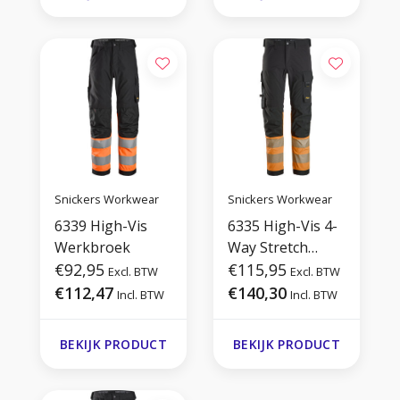
Snickers Workwear
Snickers Workwear
6339 High-Vis
6335 High-Vis 4-
Werkbroek
Way Stretch
€92,95
Werkbroek
€115,95
Excl. BTW
Excl. BTW
€112,47
€140,30
Incl. BTW
Incl. BTW
BEKIJK PRODUCT
BEKIJK PRODUCT