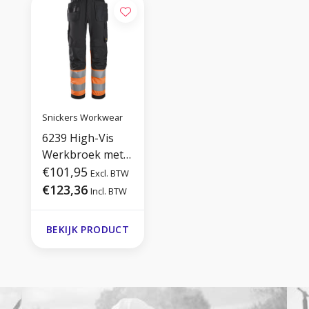
Snickers Workwear
6239 High-Vis
Werkbroek met
Holsterzakken
€101,95
Excl. BTW
€123,36
Incl. BTW
BEKIJK PRODUCT