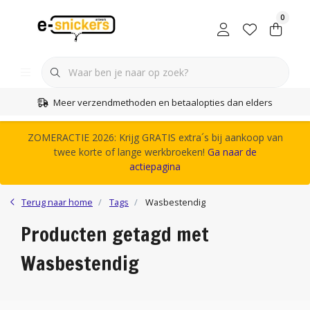
0
Meer verzendmethoden en betaalopties dan elders
ZOMERACTIE 2026: Krijg GRATIS extra´s bij aankoop van
twee korte of lange werkbroeken!
Ga naar de
actiepagina
Terug naar home
Tags
Wasbestendig
Producten getagd met
Wasbestendig