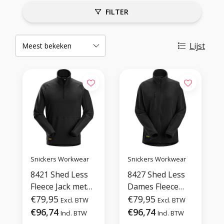
FILTER
Lijst
Snickers Workwear
Snickers Workwear
8421 Shed Less
8427 Shed Less
Fleece Jack met
Dames Fleece
Halve Rits
€79,95
Jack
€79,95
Excl. BTW
Excl. BTW
€96,74
€96,74
Incl. BTW
Incl. BTW