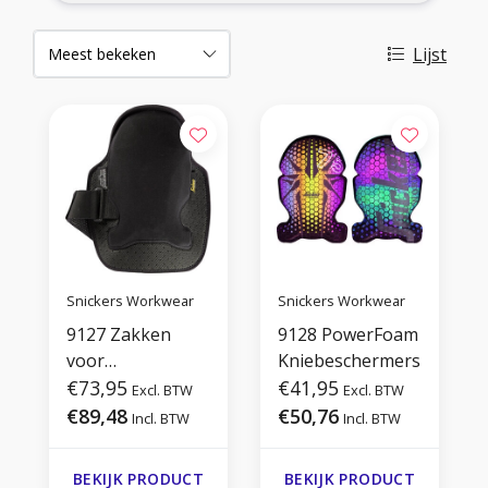
Lijst
Snickers Workwear
Snickers Workwear
9127 Zakken
9128 PowerFoam
voor
Kniebeschermers
Kniebeschermers
€73,95
€41,95
Excl. BTW
Excl. BTW
€89,48
€50,76
Incl. BTW
Incl. BTW
BEKIJK PRODUCT
BEKIJK PRODUCT