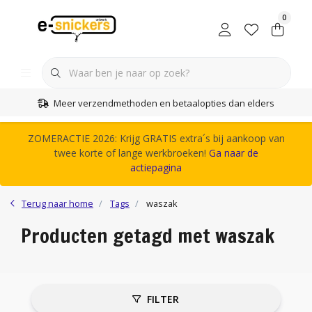
0
Meer verzendmethoden en betaalopties dan elders
ZOMERACTIE 2026: Krijg GRATIS extra´s bij aankoop van
twee korte of lange werkbroeken!
Ga naar de
actiepagina
Terug naar home
Tags
waszak
Producten getagd met waszak
FILTER