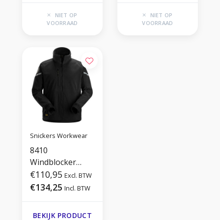
NIET OP
NIET OP
VOORRAAD
VOORRAAD
Snickers Workwear
8410
Windblocker
fleecejack
€110,95
Excl. BTW
€134,25
Incl. BTW
BEKIJK PRODUCT