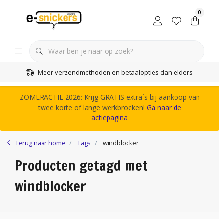
0
Meer verzendmethoden en betaalopties dan elders
ZOMERACTIE 2026: Krijg GRATIS extra´s bij aankoop van
twee korte of lange werkbroeken!
Ga naar de
actiepagina
Terug naar home
Tags
windblocker
Producten getagd met
windblocker