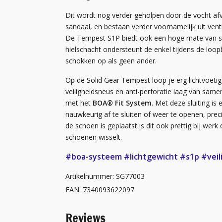
Dit wordt nog verder geholpen door de vocht afvo
sandaal, en bestaan verder voornamelijk uit venti
De Tempest S1P biedt ook een hoge mate van sta
hielschacht ondersteunt de enkel tijdens de loo
schokken op als geen ander.
Op de Solid Gear Tempest loop je erg lichtvoeti
veiligheidsneus en anti-perforatie laag van same
met het
BOA® Fit System
. Met deze sluiting i
nauwkeurig af te sluiten of weer te openen, precie
de schoen is geplaatst is dit ook prettig bij wer
schoenen wisselt.
#boa-systeem
#lichtgewicht
#s1p
#vei
Artikelnummer: SG77003
EAN: 7340093622097
Reviews