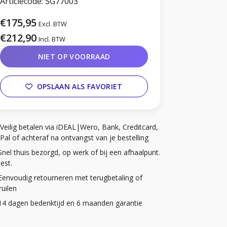
Articlecode:
SG77003
€175,95
Excl. BTW
€212,90
Incl. BTW
NIET OP VOORRAAD
OPSLAAN ALS FAVORIET
Veilig betalen via iDEAL|Wero, Bank, Creditcard,
Pal of achteraf na ontvangst van je bestelling
Snel thuis bezorgd, op werk of bij een afhaalpunt.
iest.
Eenvoudig retourneren met terugbetaling of
uilen
14 dagen bedenktijd en 6 maanden garantie