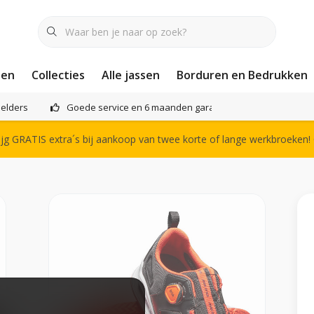
nen
Collecties
Alle jassen
Borduren en Bedrukken
elders
Goede service en 6 maanden garantie
Het compl
g GRATIS extra´s bij aankoop van twee korte of lange werkbroeken!