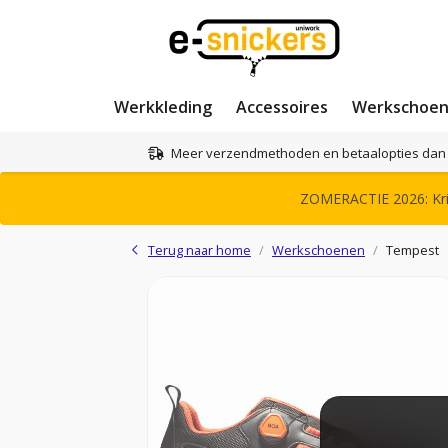
Werkkleding
Accessoires
Werkschoe
Meer verzendmethoden en betaalopties dan 
ZOMERACTIE 2026: Krij
Terug naar home
Werkschoenen
Tempest