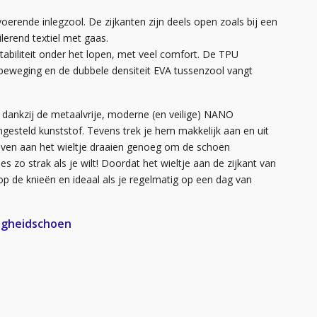
erende inlegzool. De zijkanten zijn deels open zoals bij een
lerend textiel met gaas.
biliteit onder het lopen, met veel comfort. De TPU
pbeweging en de dubbele densiteit EVA tussenzool vangt
g dankzij de metaalvrije, moderne (en veilige) NANO
ngesteld kunststof. Tevens trek je hem makkelijk aan en uit
s even aan het wieltje draaien genoeg om de schoen
s zo strak als je wilt! Doordat het wieltje aan de zijkant van
k op de knieën en ideaal als je regelmatig op een dag van
ligheidschoen