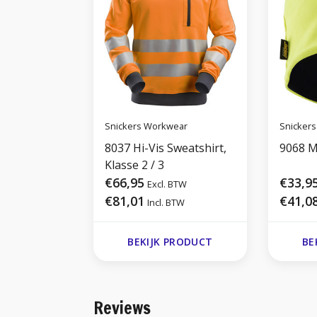
Snickers Workwear
Snicker
8037 Hi-Vis Sweatshirt,
9068 M
Klasse 2 / 3
€66,95
€33,9
Excl. BTW
€81,01
€41,0
Incl. BTW
BEKIJK PRODUCT
BE
Reviews