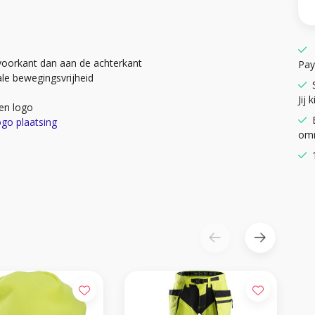
voorkant dan aan de achterkant
Pay
ale bewegingsvrijheid
Jij k
en logo
ogo plaatsing
omr