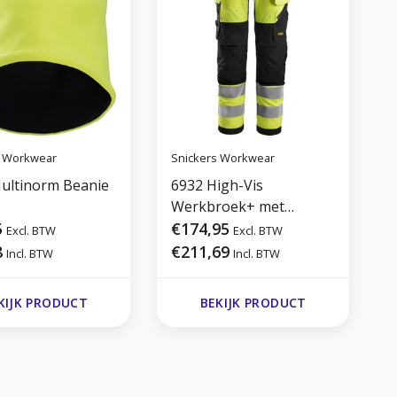
s Workwear
Snickers Workwear
S
ultinorm Beanie
6932 High-Vis
9
Werkbroek+ met
5
holsterzakken Klasse 2
€174,95
Excl. BTW
Excl. BTW
8
€211,69
Incl. BTW
Incl. BTW
KIJK PRODUCT
BEKIJK PRODUCT