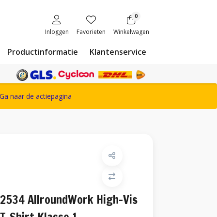
0
Inloggen
Favorieten
Winkelwagen
Productinformatie
Klantenservice
ete Snickers Workwear assortiment
Ga naar de actiepagina
2534 AllroundWork High-Vis