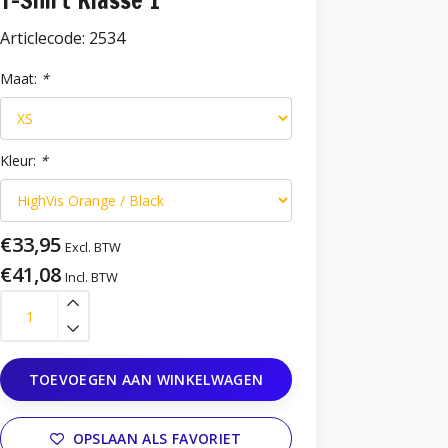
T-Shirt Klasse 1
Articlecode:
2534
Maat:
*
Kleur:
*
€33,95
Excl. BTW
€41,08
Incl. BTW
TOEVOEGEN AAN WINKELWAGEN
OPSLAAN ALS FAVORIET