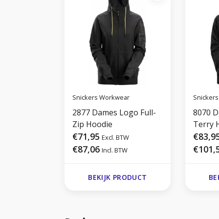
Snickers Workwear
Snicker
2877 Dames Logo Full-
8070 D
Zip Hoodie
Terry 
€71,95
€83,9
Excl. BTW
€87,06
€101,
Incl. BTW
BEKIJK PRODUCT
BE