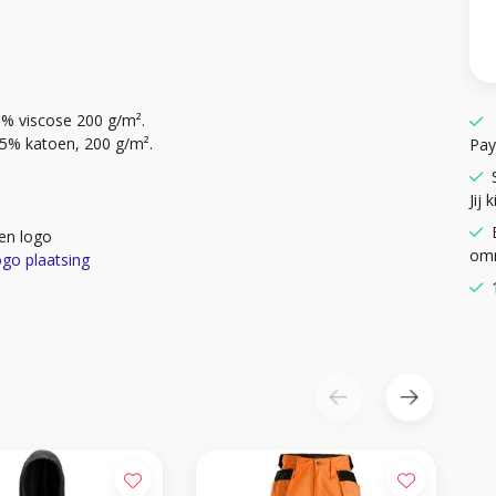
5% viscose 200 g/m².
35% katoen, 200 g/m².
Pay
Jij k
en logo
omr
ogo plaatsing