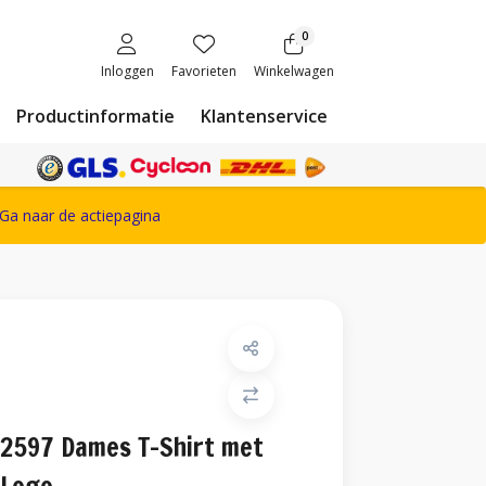
0
Inloggen
Favorieten
Winkelwagen
Productinformatie
Klantenservice
ete Snickers Workwear assortiment
Ga naar de actiepagina
2597 Dames T-Shirt met