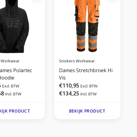
s Workwear
Snickers Workwear
S
ames Polartec
Dames Stretchbroek Hi
Hoodie
Vis
5
€110,95
Excl. BTW
Excl. BTW
58
€134,25
Incl. BTW
Incl. BTW
KIJK PRODUCT
BEKIJK PRODUCT