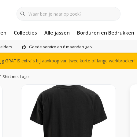
nen
Collecties
Alle jassen
Borduren en Bedrukken
elders
Goede service en 6 maanden garantie
Het compl
g GRATIS extra´s bij aankoop van twee korte of lange werkbroeken!
-Shirt met Logo