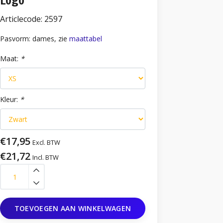
Logo
Articlecode:
2597
Pasvorm: dames, zie
maattabel
Maat:
*
Kleur:
*
€17,95
Excl. BTW
€21,72
Incl. BTW
TOEVOEGEN AAN WINKELWAGEN