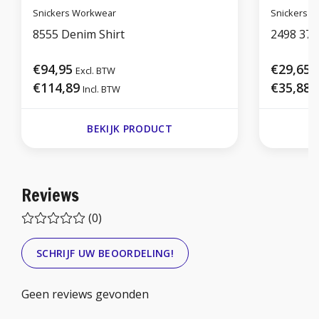
Snickers Workwear
Snickers 
8555 Denim Shirt
2498 37.
€94,95
€29,65
Excl. BTW
E
€114,89
€35,88
Incl. BTW
I
BEKIJK PRODUCT
Reviews
(0)
SCHRIJF UW BEOORDELING!
Geen reviews gevonden