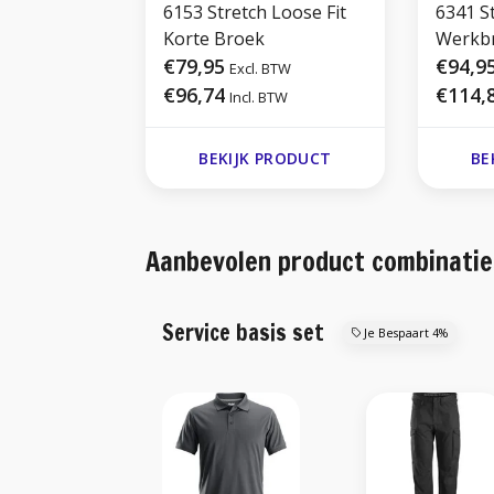
6153 Stretch Loose Fit
6341 St
Korte Broek
Werkb
€79,95
€94,9
Excl. BTW
€96,74
€114,
Incl. BTW
BEKIJK PRODUCT
BE
Aanbevolen product combinatie
Service basis set
Je Bespaart 4%