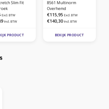
retch Slim Fit
8561 Multinorm
roek
Overhemd
5
€115,95
Excl. BTW
Excl. BTW
89
€140,30
Incl. BTW
Incl. BTW
KIJK PRODUCT
BEKIJK PRODUCT
s