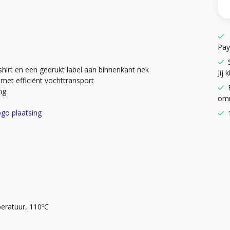
Pay
 shirt en een gedrukt label aan binnenkant nek
Jij k
met efficiënt vochttransport
ng
omr
ogo plaatsing
peratuur, 110ºC