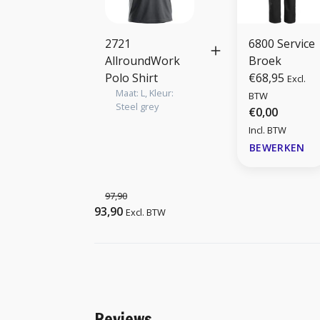
2721
6800 Service
AllroundWork
Broek
Polo Shirt
€68,95
Excl.
Maat: L, Kleur:
BTW
Steel grey
€0,00
Incl. BTW
BEWERKEN
97,90
93,90
Excl. BTW
Reviews