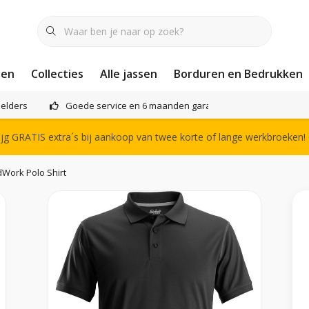
nen
Collecties
Alle jassen
Borduren en Bedrukken
elders
Goede service en 6 maanden garantie
Het compl
g GRATIS extra´s bij aankoop van twee korte of lange werkbroeken!
dWork Polo Shirt