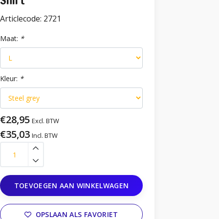
Shirt
Articlecode:
2721
Maat:
*
Kleur:
*
€28,95
Excl. BTW
€35,03
Incl. BTW
TOEVOEGEN AAN WINKELWAGEN
OPSLAAN ALS FAVORIET