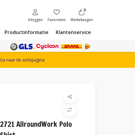
0
Inloggen
Favorieten
Winkelwagen
Productinformatie
Klantenservice
ete Snickers Workwear assortiment
Ga naar de actiepagina
2721 AllroundWork Polo