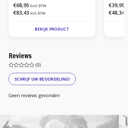
€68,95
€39,95
Excl. BTW
E
€83,43
€48,34
Incl. BTW
I
BEKIJK PRODUCT
Reviews
(0)
SCHRIJF UW BEOORDELING!
Geen reviews gevonden