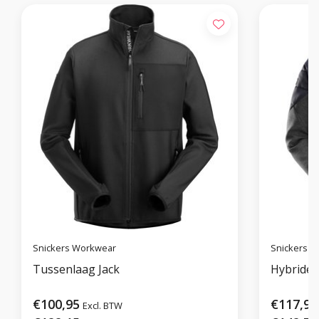
Snickers Workwear
Snickers 
Tussenlaag Jack
Hybride 
€100,95
€117,95
Excl. BTW