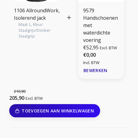
1106 AllroundWork,
9579
Isolerend jack
Handschoenen
Maat: L, Kleur:
met
Staalgrijs/Donker
waterdichte
Staalgrijs
voering
€52,95
Excl. BTW
€0,00
Incl. BTW
BEWERKEN
210,90
205,90
Excl. BTW
TOEVOEGEN AAN WINKELWAGEN