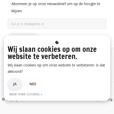
Abonneer je op onze nieuwsbrief om op de hoogte te
blijven.
ABONNEER
Wij slaan cookies op om onze
website te verbeteren.
Betaalinformatie
Wij slaan cookies op om onze website te verbeteren. Is dat
akkoord?
Bestelling herroepen
JA
NEE
Algemene voorwaarden
Privacy verklaring
Disclaimer
MEER OVER COOKIES »
© Copyright 2026 E-Snickers.nl - onderdeel van Uniwork Beroepskleding