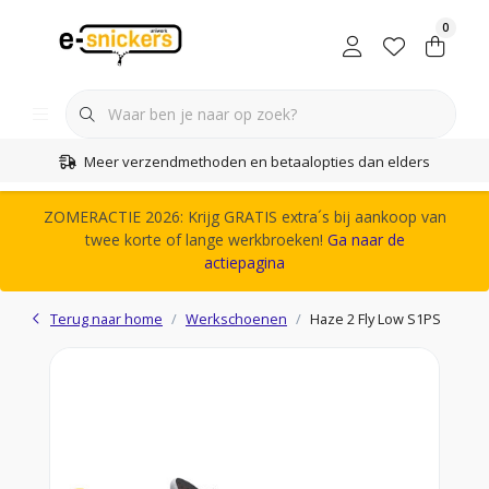
0
Meer verzendmethoden en betaalopties dan elders
ZOMERACTIE 2026: Krijg GRATIS extra´s bij aankoop van
twee korte of lange werkbroeken!
Ga naar de
actiepagina
Terug naar home
Werkschoenen
Haze 2 Fly Low S1PS