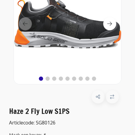
Haze 2 Fly Low S1PS
Articlecode:
SG80126
Maak een keuze:
*