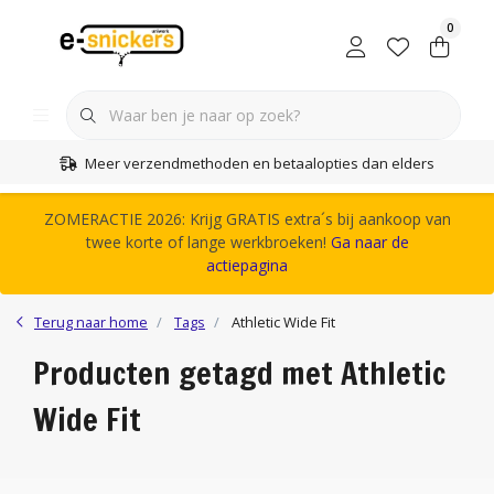
0
Meer verzendmethoden en betaalopties dan elders
ZOMERACTIE 2026: Krijg GRATIS extra´s bij aankoop van
twee korte of lange werkbroeken!
Ga naar de
actiepagina
Terug naar home
Tags
Athletic Wide Fit
Producten getagd met Athletic
Wide Fit