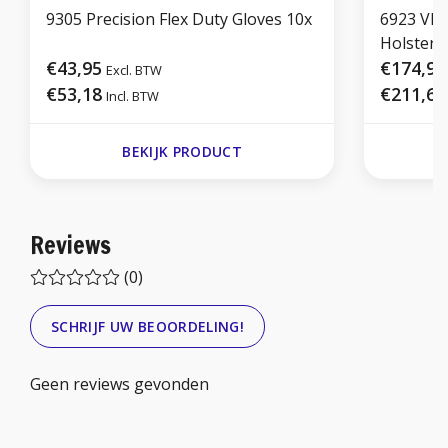
9305 Precision Flex Duty Gloves 10x
6923 Vlo
Holster
€43,95
€174,95
Excl. BTW
€53,18
€211,69
Incl. BTW
BEKIJK PRODUCT
Reviews
(0)
SCHRIJF UW BEOORDELING!
Geen reviews gevonden