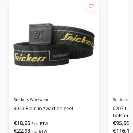
Snickers Workwear
Snickers 
9033 Riem in zwart en geel
6207 Lit
holsterz
€18,95
€95,95
Excl. BTW
E
€22,93
€116,10
Incl. BTW