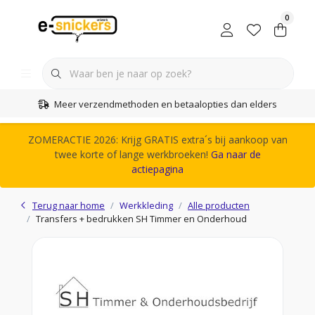
0
Meer verzendmethoden en betaalopties dan elders
ZOMERACTIE 2026: Krijg GRATIS extra´s bij aankoop van
twee korte of lange werkbroeken!
Ga naar de
actiepagina
Terug naar home
Werkkleding
Alle producten
Transfers + bedrukken SH Timmer en Onderhoud