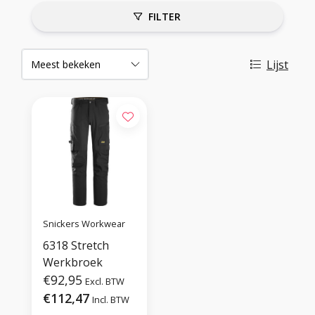
FILTER
Lijst
Snickers Workwear
6318 Stretch
Werkbroek
€92,95
Excl. BTW
€112,47
Incl. BTW