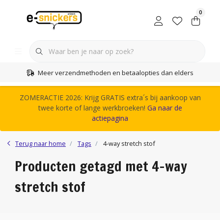
0
Meer verzendmethoden en betaalopties dan elders
ZOMERACTIE 2026: Krijg GRATIS extra´s bij aankoop van
twee korte of lange werkbroeken!
Ga naar de
actiepagina
Terug naar home
Tags
4-way stretch stof
Producten getagd met 4-way
stretch stof