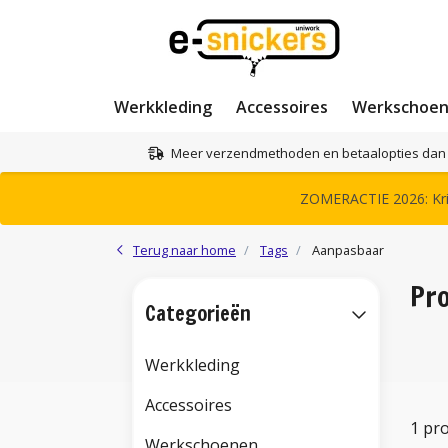
Werkkleding
Accessoires
Werkschoe
Meer verzendmethoden en betaalopties dan 
ZOMERACTIE 2026: Krij
Terug naar home
Tags
Aanpasbaar
Pr
Categorieën
Werkkleding
Accessoires
1 pr
Werkschoenen