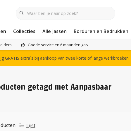
nen
Collecties
Alle jassen
Borduren en Bedrukken
elders
Goede service en 6 maanden garantie
Het compl
g GRATIS extra´s bij aankoop van twee korte of lange werkbroeken!
oducten getagd met Aanpasbaar
oducten
Lijst