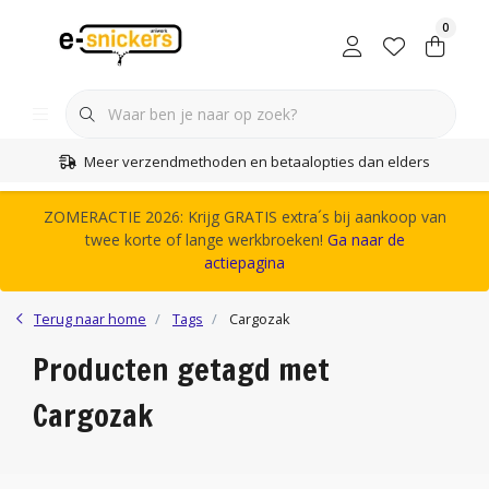
0
Meer verzendmethoden en betaalopties dan elders
ZOMERACTIE 2026: Krijg GRATIS extra´s bij aankoop van
twee korte of lange werkbroeken!
Ga naar de
actiepagina
Terug naar home
Tags
Cargozak
Producten getagd met
Cargozak