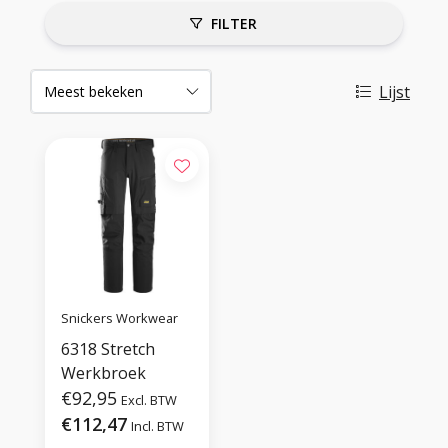
FILTER
Lijst
Snickers Workwear
6318 Stretch
Werkbroek
€92,95
Excl. BTW
€112,47
Incl. BTW