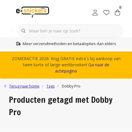
0
Meer verzendmethoden en betaalopties dan elders
ZOMERACTIE 2026: Krijg GRATIS extra´s bij aankoop van
twee korte of lange werkbroeken!
Ga naar de
actiepagina
Terug naar home
Tags
Dobby Pro
Producten getagd met Dobby
Pro