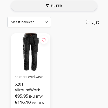
FILTER
Lijst
Snickers Workwear
6201
AllroundWork
met
€95,95
Excl. BTW
holsterzakken
€116,10
Incl. BTW