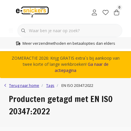
0
Meer verzendmethoden en betaalopties dan elders
ZOMERACTIE 2026: Krijg GRATIS extra´s bij aankoop van
twee korte of lange werkbroeken!
Ga naar de
actiepagina
Terug naar home
Tags
EN ISO 20347:2022
Producten getagd met EN ISO
20347:2022