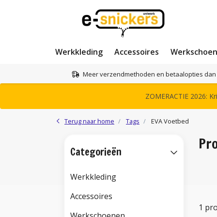
Werkkleding
Accessoires
Werkschoe
Meer verzendmethoden en betaalopties dan 
ZOMERACTIE 2026: Krij
Terug naar home
Tags
EVA Voetbed
Pr
Categorieën
Werkkleding
Accessoires
1 pr
Werkschoenen