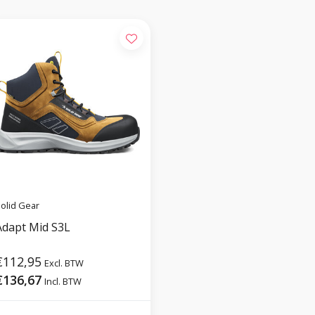
olid Gear
Adapt Mid S3L
€112,95
Excl. BTW
€136,67
Incl. BTW