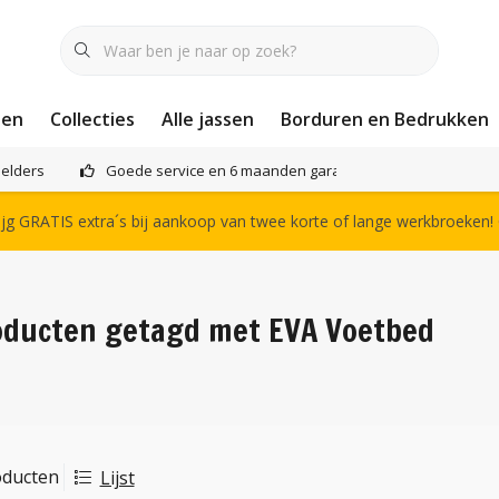
nen
Collecties
Alle jassen
Borduren en Bedrukken
elders
Goede service en 6 maanden garantie
Het compl
g GRATIS extra´s bij aankoop van twee korte of lange werkbroeken!
oducten getagd met EVA Voetbed
oducten
Lijst