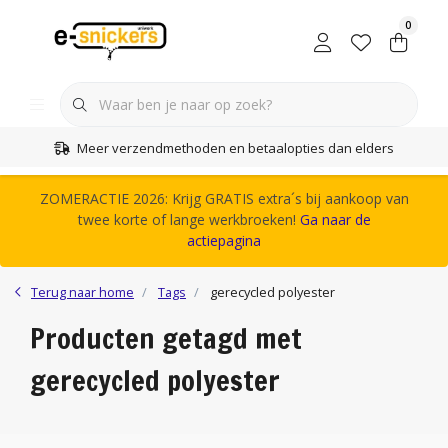
0
Meer verzendmethoden en betaalopties dan elders
ZOMERACTIE 2026: Krijg GRATIS extra´s bij aankoop van
twee korte of lange werkbroeken!
Ga naar de
actiepagina
Terug naar home
Tags
gerecycled polyester
Producten getagd met
gerecycled polyester