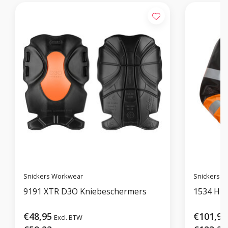
Snickers Workwear
Snickers 
9191 XTR D3O Kniebeschermers
1534 Hi-
€48,95
€101,95
Excl. BTW