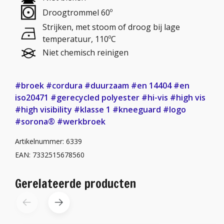
Droogtrommel 60º
Strijken, met stoom of droog bij lage
temperatuur, 110ºC
Niet chemisch reinigen
#broek
#cordura
#duurzaam
#en 14404
#en
iso20471
#gerecycled polyester
#hi-vis
#high vis
#high visibility
#klasse 1
#kneeguard
#logo
#sorona®
#werkbroek
Artikelnummer: 6339
EAN: 7332515678560
Gerelateerde producten