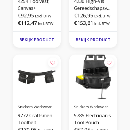
4254 Toolvest,
4230 High-Vis
Canvas+
Gereedschapsves
€92,95
t Klasse 1
€126,95
Excl. BTW
Excl. BTW
€112,47
€153,61
Incl. BTW
Incl. BTW
BEKIJK PRODUCT
BEKIJK PRODUCT
Snickers Workwear
Snickers Workwear
9772 Craftsmen
9785 Electrician’s
Toolbelt
Tool Pouch
€130,95
€57,95