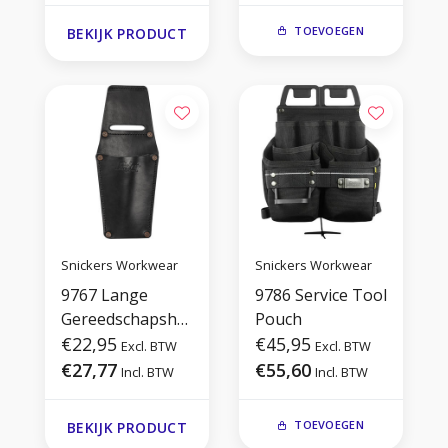
TOEVOEGEN
BEKIJK PRODUCT
Snickers Workwear
Snickers Workwear
9767 Lange
9786 Service Tool
Gereedschapsho
Pouch
uder Leer
€22,95
€45,95
Excl. BTW
Excl. BTW
€27,77
€55,60
Incl. BTW
Incl. BTW
TOEVOEGEN
BEKIJK PRODUCT