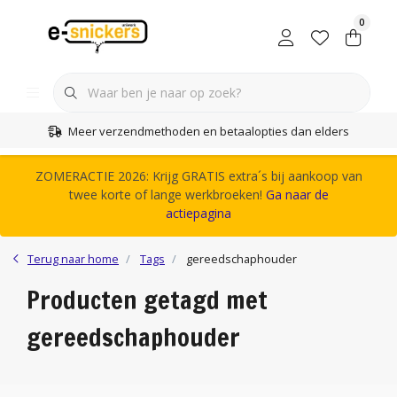
0
Meer verzendmethoden en betaalopties dan elders
ZOMERACTIE 2026: Krijg GRATIS extra´s bij aankoop van
twee korte of lange werkbroeken!
Ga naar de
actiepagina
Terug naar home
Tags
gereedschaphouder
Producten getagd met
gereedschaphouder