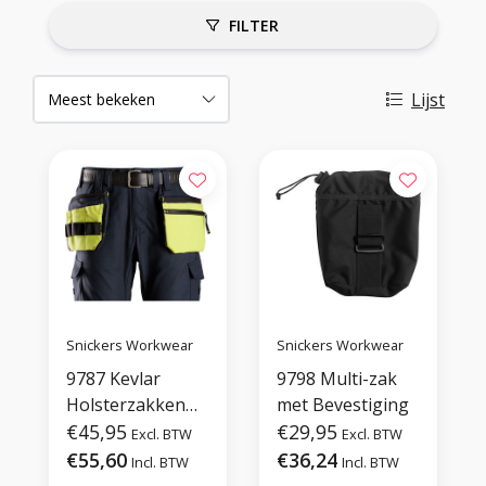
FILTER
Lijst
Snickers Workwear
Snickers Workwear
9787 Kevlar
9798 Multi-zak
Holsterzakken
met Bevestiging
voor aan Riem
€45,95
€29,95
Excl. BTW
Excl. BTW
€55,60
€36,24
Incl. BTW
Incl. BTW