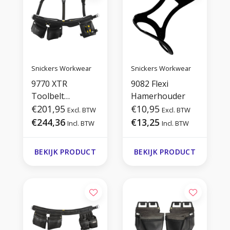
Snickers Workwear
Snickers Workwear
9770 XTR
9082 Flexi
Toolbelt
Hamerhouder
Timmerlieden
€201,95
€10,95
Excl. BTW
Excl. BTW
€244,36
€13,25
Incl. BTW
Incl. BTW
BEKIJK PRODUCT
BEKIJK PRODUCT