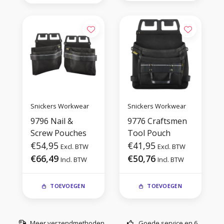
Snickers Workwear
Snickers Workwear
9796 Nail &
9776 Craftsmen
Screw Pouches
Tool Pouch
€54,95
€41,95
Excl. BTW
Excl. BTW
€66,49
€50,76
Incl. BTW
Incl. BTW
TOEVOEGEN
TOEVOEGEN
Meer verzendmethoden
Goede service en 6