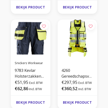
BEKIJK PRODUCT
BEKIJK PRODUCT
Snickers Workwear
9783 Kevlar
4260
Holsterzakken
Gereedschapsves
Opnaaibaar
€51,95
t Klasse 1
€297,95
Excl. BTW
Excl. BTW
€62,86
€360,52
Incl. BTW
Incl. BTW
BEKIJK PRODUCT
BEKIJK PRODUCT