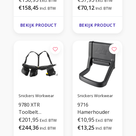
Excl. BTW
Excl. BTW
€158,45
€70,12
Incl. BTW
Incl. BTW
BEKIJK PRODUCT
BEKIJK PRODUCT
Snickers Workwear
Snickers Workwear
9780 XTR
9716
Toolbelt
Hamerhouder
Elektriciëns
€201,95
€10,95
Excl. BTW
Excl. BTW
€244,36
€13,25
Incl. BTW
Incl. BTW