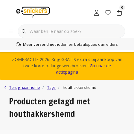
0
Meer verzendmethoden en betaalopties dan elders
ZOMERACTIE 2026: Krijg GRATIS extra´s bij aankoop van
twee korte of lange werkbroeken!
Ga naar de
actiepagina
Terug naar home
Tags
houthakkershemd
Producten getagd met
houthakkershemd