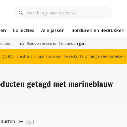
nen
Collecties
Alle jassen
Borduren en Bedrukken
elders
Goede service en 6 maanden garantie
Het compl
g GRATIS extra´s bij aankoop van twee korte of lange werkbroeken!
oducten getagd met marineblauw
oducten
Lijst