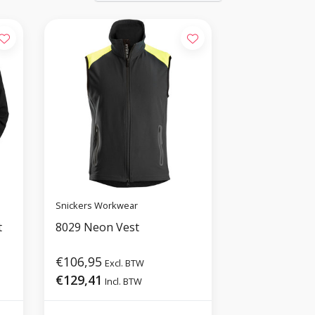
Snickers Workwear
t
8029 Neon Vest
€106,95
Excl. BTW
€129,41
Incl. BTW