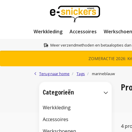
Werkkleding
Accessoires
Werkschoe
Meer verzendmethoden en betaalopties dan 
ZOMERACTIE 2026: Krij
Terug naar home
Tags
marineblauw
Pr
Categorieën
Werkkleding
Accessoires
4 pr
Werkschoenen