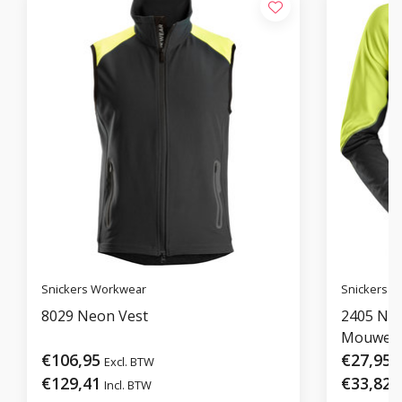
Snickers Workwear
Snickers 
8029 Neon Vest
2405 Neo
Mouwen
€106,95
€27,95
Excl. BTW
E
€129,41
€33,82
Incl. BTW
I