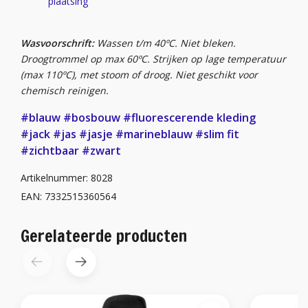
plaatsing
Wasvoorschrift:
Wassen t/m 40ºC. Niet bleken.
Droogtrommel op max 60ºC. Strijken op lage temperatuur
(max 110ºC), met stoom of droog. Niet geschikt voor
chemisch reinigen.
#blauw
#bosbouw
#fluorescerende kleding
#jack
#jas
#jasje
#marineblauw
#slim fit
#zichtbaar
#zwart
Artikelnummer: 8028
EAN: 7332515360564
Gerelateerde producten