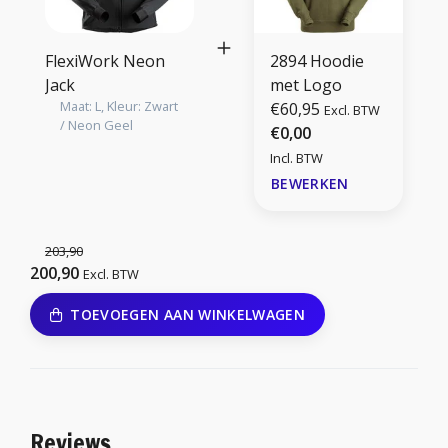
FlexiWork Neon
2894 Hoodie
Jack
met Logo
Maat: L, Kleur: Zwart
€60,95
Excl. BTW
/ Neon Geel
€0,00
Incl. BTW
BEWERKEN
203,90
200,90
Excl. BTW
TOEVOEGEN AAN WINKELWAGEN
Reviews