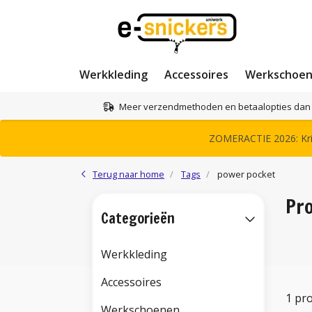
Werkkleding
Accessoires
Werkschoe
Meer verzendmethoden en betaalopties dan 
ZOMERACTIE 2026: Krij
Terug naar home
Tags
power pocket
Pr
Categorieën
Werkkleding
Accessoires
1 pr
Werkschoenen