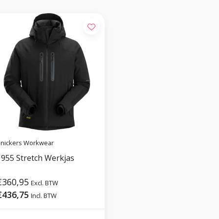
nickers Workwear
1955 Stretch Werkjas
€360,95
Excl. BTW
€436,75
Incl. BTW