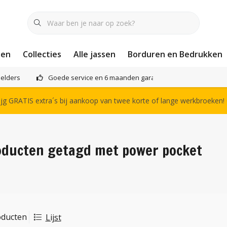
nen
Collecties
Alle jassen
Borduren en Bedrukken
elders
Goede service en 6 maanden garantie
Het compl
g GRATIS extra´s bij aankoop van twee korte of lange werkbroeken!
oducten getagd met power pocket
oducten
Lijst