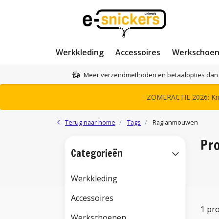
Werkkleding
Accessoires
Werkschoe
Meer verzendmethoden en betaalopties dan 
ZOMERACTIE 2026: Krij
Terug naar home
Tags
Raglanmouwen
Pr
Categorieën
Werkkleding
Accessoires
1 pr
Werkschoenen