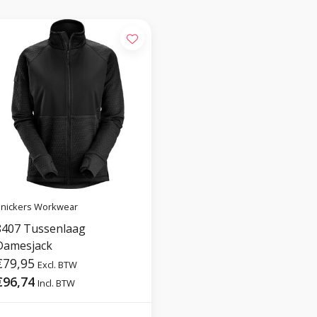
nickers Workwear
8407 Tussenlaag
Damesjack
€79,95
Excl. BTW
€96,74
Incl. BTW