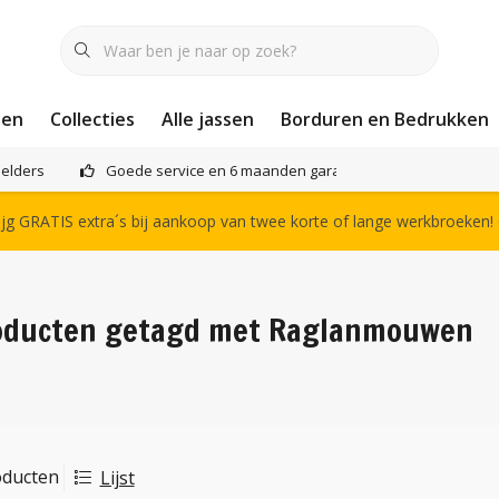
nen
Collecties
Alle jassen
Borduren en Bedrukken
elders
Goede service en 6 maanden garantie
Het compl
g GRATIS extra´s bij aankoop van twee korte of lange werkbroeken!
oducten getagd met Raglanmouwen
oducten
Lijst