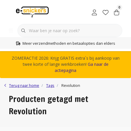
0
Meer verzendmethoden en betaalopties dan elders
ZOMERACTIE 2026: Krijg GRATIS extra´s bij aankoop van
twee korte of lange werkbroeken!
Ga naar de
actiepagina
Terug naar home
Tags
Revolution
Producten getagd met
Revolution