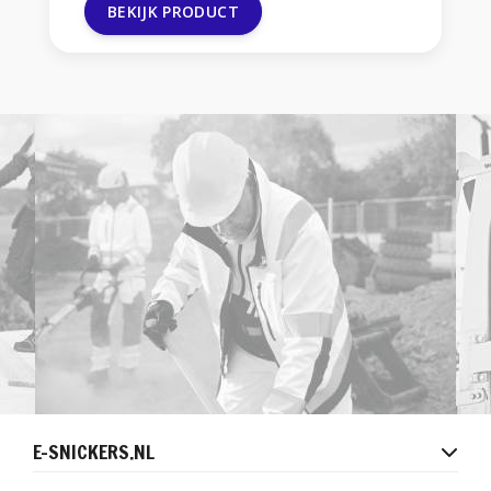
zorgen voor superieure
BEKIJK PRODUCT
demping. Ze zijn EN 14404
Type 2 Niveau 1
gecertificeerd voor
intensief werk. Optimale
bescherming voor jou!
E-SNICKERS.NL