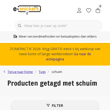
0
Meer verzendmethoden en betaalopties dan elders
ZOMERACTIE 2026: Krijg GRATIS extra´s bij aankoop van
twee korte of lange werkbroeken!
Ga naar de
actiepagina
Terug naar home
Tags
schuim
Producten getagd met schuim
FILTER