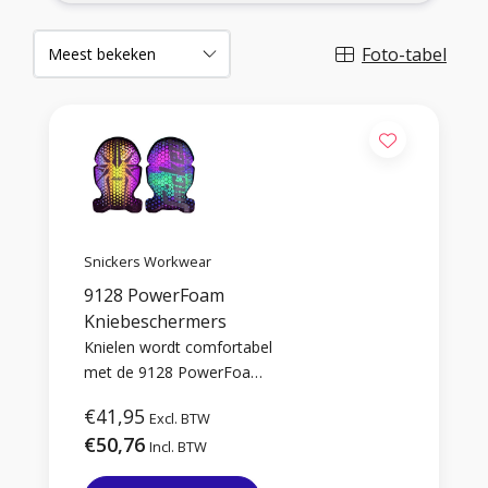
Foto-tabel
Snickers Workwear
9128 PowerFoam
Kniebeschermers
Knielen wordt comfortabel
met de 9128 PowerFoam
kniebeschermers! De
€41,95
Excl. BTW
meerlaagse
€50,76
schuimtechnologie en
Incl. BTW
ergonomische pasvorm