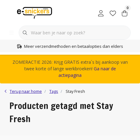
0
Meer verzendmethoden en betaalopties dan elders
ZOMERACTIE 2026: Krijg GRATIS extra´s bij aankoop van
twee korte of lange werkbroeken!
Ga naar de
actiepagina
Terug naar home
Tags
Stay Fresh
Producten getagd met Stay
Fresh