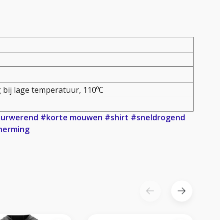
 bij lage temperatuur, 110ºC
urwerend
#korte mouwen
#shirt
#sneldrogend
herming