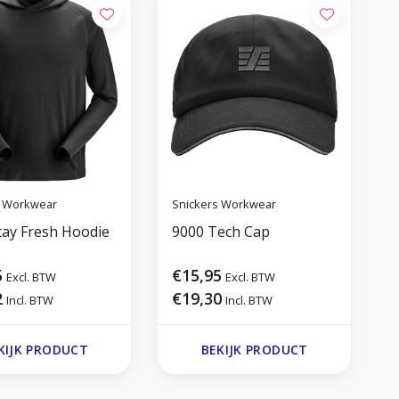
s Workwear
Snickers Workwear
S
tay Fresh Hoodie
9000 Tech Cap
5
€15,95
Excl. BTW
Excl. BTW
2
€19,30
Incl. BTW
Incl. BTW
KIJK PRODUCT
BEKIJK PRODUCT