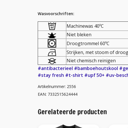
Wasvoorschriften:
Machinewas 40ºC
Niet bleken
Droogtrommel 60ºC
Strijken, met stoom of droog
Niet chemisch reinigen
#antibacterieel
#bamboehoutskool
#ge
#stay fresh
#t-shirt
#upf 50+
#uv-besc
Artikelnummer: 2556
EAN: 7332515624444
Gerelateerde producten