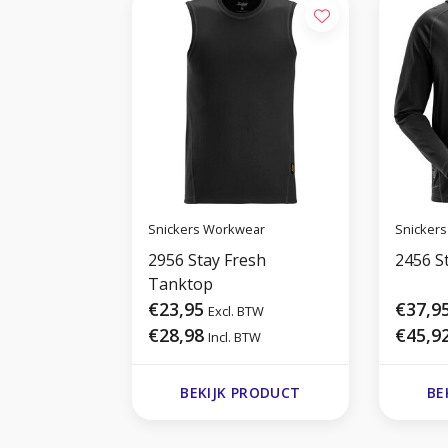
Snickers Workwear
Snicker
2956 Stay Fresh
2456 S
Tanktop
€23,95
€37,9
Excl. BTW
€28,98
€45,9
Incl. BTW
BEKIJK PRODUCT
BE