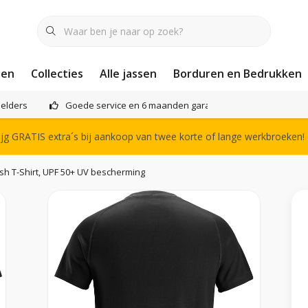
nen
Collecties
Alle jassen
Borduren en Bedrukken
elders
Goede service en 6 maanden garantie
Het compl
g GRATIS extra´s bij aankoop van twee korte of lange werkbroeken!
esh T-Shirt, UPF 50+ UV bescherming