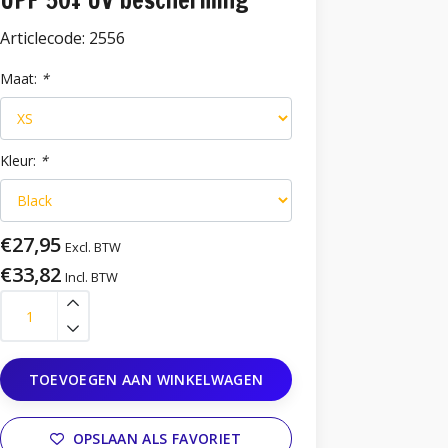
UPF 50+ UV bescherming
Articlecode:
2556
Maat:
*
Kleur:
*
€27,95
Excl. BTW
€33,82
Incl. BTW
TOEVOEGEN AAN WINKELWAGEN
OPSLAAN ALS FAVORIET