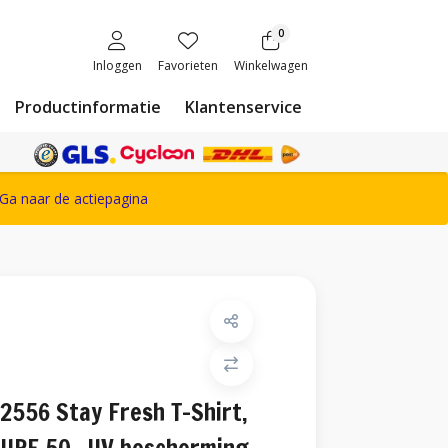
0
Inloggen
Favorieten
Winkelwagen
Productinformatie
Klantenservice
ete Snickers Workwear assortiment
Ga naar de actiepagina
2556 Stay Fresh T-Shirt,