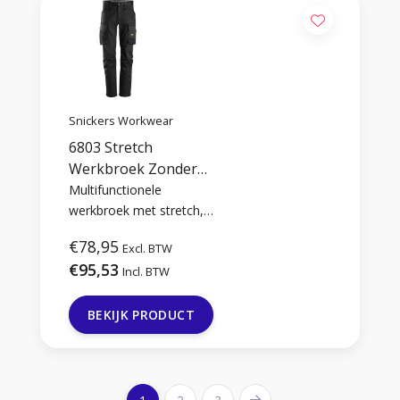
veilig, werk comfortabel.
Snickers Workwear
6803 Stretch
Werkbroek Zonder
Kniezakken
Multifunctionele
werkbroek met stretch,
zonder kniezakken en
€78,95
Excl. BTW
voorgebogen knieën voor
€95,53
een optimaal
Incl. BTW
draagcomfort. De 6803
komt uit de AllroundWork
BEKIJK PRODUCT
serie en is geschikt voor
alle beroepen waarbij je
niet hoeft te knielen.