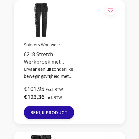
Snickers Workwear
6218 Stretch
Werkbroek met
Holsterzakken
Ervaar een uitzonderlijke
bewegingsvrijheid met
deze Allroundwork stretch
€101,95
Excl. BTW
werkbroek. De broek heeft
€123,36
een sportieve uitstraling,
Incl. BTW
versteviging op de juiste
plaatsen en ruime
BEKIJK PRODUCT
opbergmogelijkheden met
de holster- en
cargozakken.