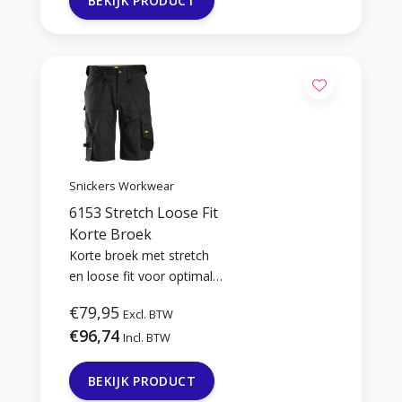
BEKIJK PRODUCT
Snickers Workwear
6153 Stretch Loose Fit
Korte Broek
Korte broek met stretch
en loose fit voor optimale
bewegingsvrijheid en
€79,95
Excl. BTW
comfort.
€96,74
Incl. BTW
BEKIJK PRODUCT