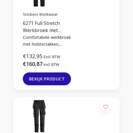
Snickers Workwear
6271 Full Stretch
Werkbroek met
Holsterzakken
Comfortabele werkbroek
met holsterzakken,
gemaakt van stretch stof
€132,95
Excl. BTW
voor optimale
€160,87
bewegingsvrijheid.
Incl. BTW
BEKIJK PRODUCT