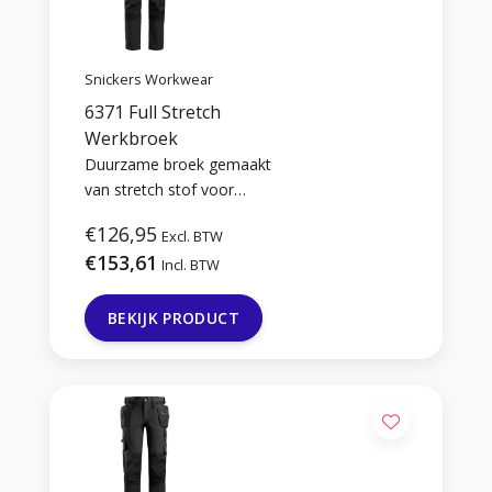
Snickers Workwear
6371 Full Stretch
Werkbroek
Duurzame broek gemaakt
van stretch stof voor
optimale
€126,95
Excl. BTW
bewegingsvrijheid.
€153,61
Incl. BTW
BEKIJK PRODUCT