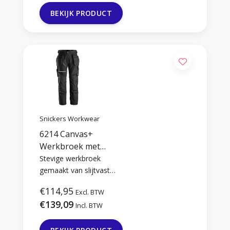
BEKIJK PRODUCT
Snickers Workwear
6214 Canvas+
Werkbroek met
Holsterzakken
Stevige werkbroek
gemaakt van slijtvast
Canvas+ stof met
€114,95
Excl. BTW
holsterzakken.
€139,09
Incl. BTW