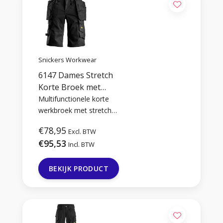
Snickers Workwear
6147 Dames Stretch
Korte Broek met
Holsterzakken
Multifunctionele korte
werkbroek met stretch
voor dames uitgevoerd
€78,95
Excl. BTW
met holsterzakken.
€95,53
Beschikbaar in 2 kleuren
Incl. BTW
en in de maten 32 t/m 54.
BEKIJK PRODUCT