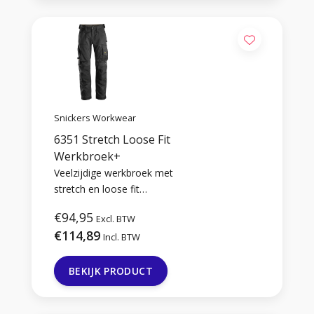
Snickers Workwear
6351 Stretch Loose Fit
Werkbroek+
Veelzijdige werkbroek met
stretch en loose fit
pasvorm. Versterkt met
€94,95
Excl. BTW
Cordura op kritieke
€114,89
gebieden.
Incl. BTW
BEKIJK PRODUCT