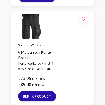
Dankzij de sterke Cordura
kniestukken werk jij veilig
en comfortabel, de hele
dag door.
Snickers Workwear
6143 Stretch Korte
Broek
Korte werkbroek met 4-
way stretch voor extra
bewegingsvrijheid en
€73,95
Excl. BTW
comfort.
€89,48
Incl. BTW
BEKIJK PRODUCT