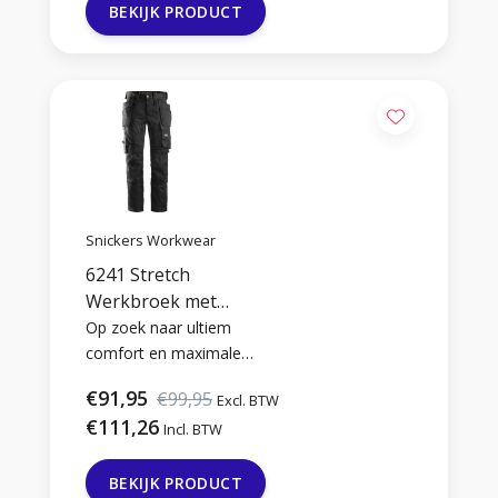
BEKIJK PRODUCT
Snickers Workwear
6241 Stretch
Werkbroek met
Holsterzakken
Op zoek naar ultiem
comfort en maximale
bewegingsvrijheid tijdens
€91,95
€99,95
Excl. BTW
je klus? Deze flexibele
€111,26
stretch werkbroek heeft
Incl. BTW
een slim fit pasvorm en
handige holsterzakken.
BEKIJK PRODUCT