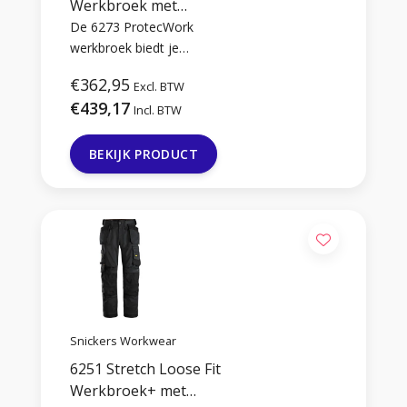
Werkbroek met
Holsterzakken
De 6273 ProtecWork
werkbroek biedt je
superieure bescherming
€362,95
Excl. BTW
tegen hitte, vlammen en
€439,17
vlambogen. Met 2-way
Incl. BTW
stretch, Kevlar®-
verstevigingen en handige
BEKIJK PRODUCT
holsterzakken combineer
je veiligheid met comfort
en bewegingsvrijheid.
Gecertificeerd en
duurzaam.
Snickers Workwear
6251 Stretch Loose Fit
Werkbroek+ met