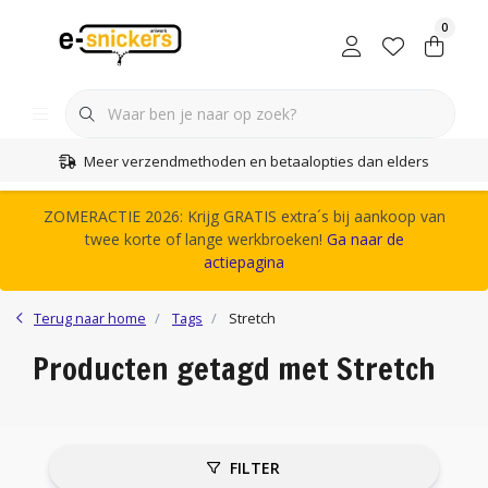
0
Meer verzendmethoden en betaalopties dan elders
ZOMERACTIE 2026: Krijg GRATIS extra´s bij aankoop van
twee korte of lange werkbroeken!
Ga naar de
actiepagina
Terug naar home
Tags
Stretch
Producten getagd met Stretch
FILTER