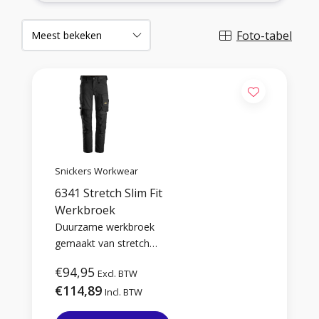
Foto-tabel
Snickers Workwear
6341 Stretch Slim Fit
Werkbroek
Duurzame werkbroek
gemaakt van stretch
materiaal en versterkt met
€94,95
Excl. BTW
Cordura. Met moderne
€114,89
slim fit pasvorm.
Incl. BTW