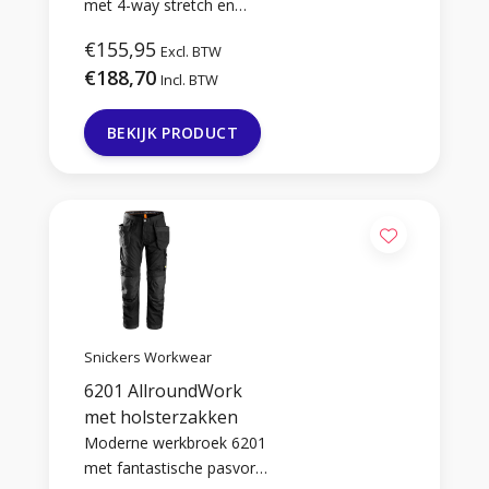
met 4-way stretch en
handige, afneembare
€155,95
Excl. BTW
holsterzakken.
€188,70
Incl. BTW
BEKIJK PRODUCT
Snickers Workwear
6201 AllroundWork
met holsterzakken
Moderne werkbroek 6201
met fantastische pasvorm