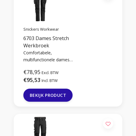
Snickers Workwear
6703 Dames Stretch
Werkbroek
Comfortabele,
multifunctionele dames
werkbroek gemaakt van
€78,95
Excl. BTW
stretch stof.
€95,53
Incl. BTW
BEKIJK PRODUCT