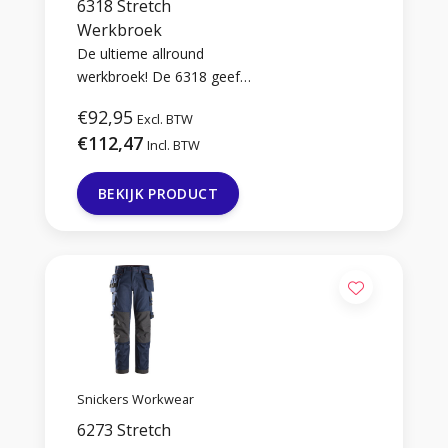
6318 Stretch
Werkbroek
De ultieme allround
werkbroek! De 6318 geeft
ongelooflijke
€92,95
Excl. BTW
bewegingsvrijheid door 4-
€112,47
weg stretch en biedt
Incl. BTW
duurzame bescherming
met CORDURA®-
BEKIJK PRODUCT
verstevigingen. Klaar voor
elke klus met een strakke,
sportieve look.
Snickers Workwear
6273 Stretch