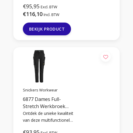
die slijtvast comfort
€95,95
Excl. BTW
combineert met
€116,10
functionaliteit. Leverbaar
Incl. BTW
in 4 kleuren.
BEKIJK PRODUCT
Snickers Workwear
6877 Dames Full-
Stretch Werkbroek
zonder Kniezakken
Ontdek de unieke kwaliteit
van deze multifunctionele
werkbroek voor dames,
€93,95
Excl. BTW