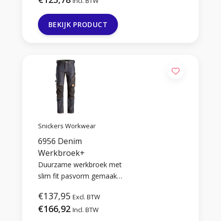
Beschikbaar in de maten
Incl. BTW
44 t/m 70 en in 2
verschillende kleuren.
BEKIJK PRODUCT
Snickers Workwear
6956 Denim
Werkbroek+
Duurzame werkbroek met
slim fit pasvorm gemaakt
van slijtvast denim.
€137,95
Excl. BTW
€166,92
Incl. BTW