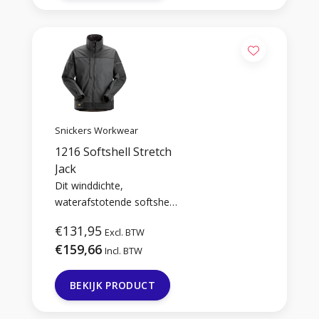
Snickers Workwear
1216 Softshell Stretch
Jack
Dit winddichte,
waterafstotende softshell
jack bevat versterkingen
€131,95
Excl. BTW
van duurzaam
€159,66
CORDURA®-materiaal
Incl. BTW
voor extra slijtvastheid.
Functionele zakken,
BEKIJK PRODUCT
elastische pasvormen en
reflecterende accenten