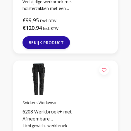
Holsterzakken
Veelzijdige werkbroek met
holsterzakken met een
Loose fit pasvorm voor
€99,95
Excl. BTW
maximaal comfort.
€120,94
Incl. BTW
BEKIJK PRODUCT
Snickers Workwear
6208 Werkbroek+ met
Afneembare
Holsterzakken
Lichtgewicht werkbroek