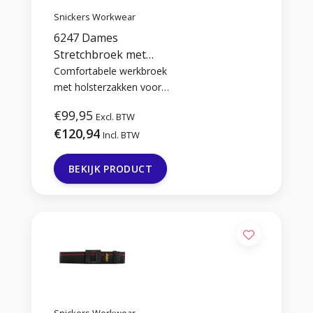
Snickers Workwear
6247 Dames
Stretchbroek met
Holsterzakken
Comfortabele werkbroek
met holsterzakken voor
dames, gemaakt van full-
€99,95
Excl. BTW
stretch materiaal.
€120,94
Incl. BTW
BEKIJK PRODUCT
Snickers Workwear