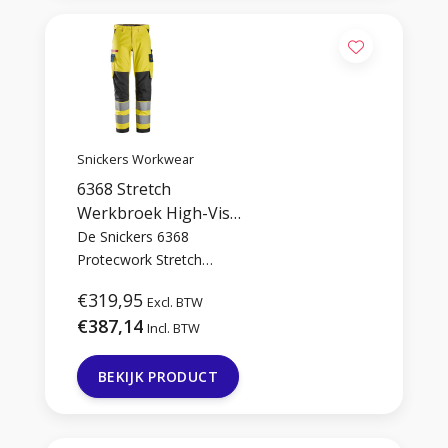
bieden dagelijks comfort
en betrouwbare
bescherming.
Snickers Workwear
6368 Stretch
Werkbroek High-Vis
Klasse 2
De Snickers 6368
Protecwork Stretch
Werkbroek biedt klasse 2
€319,95
Excl. BTW
High-Vis zichtbaarheid en
€387,14
vlamvertragende
Incl. BTW
bescherming zonder in te
leveren op comfort. De
BEKIJK PRODUCT
geavanceerde stretchstof
zorgt voor ultieme
bewegingsvrijheid. Werk