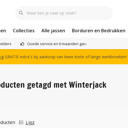
nen
Collecties
Alle jassen
Borduren en Bedrukken
elders
Goede service en 6 maanden garantie
Het compl
g GRATIS extra´s bij aankoop van twee korte of lange werkbroeken!
oducten getagd met Winterjack
oducten
Lijst