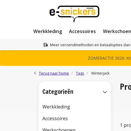
Werkkleding
Accessoires
Werkschoe
Meer verzendmethoden en betaalopties dan 
ZOMERACTIE 2026: Krij
Terug naar home
Tags
Winterjack
Pr
Categorieën
Werkkleding
Accessoires
1 pr
Werkschoenen