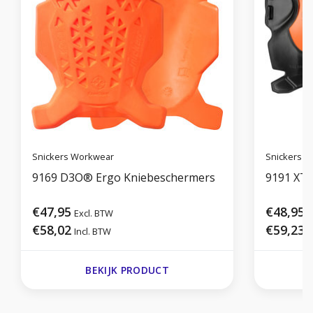
Snickers Workwear
Snickers 
9169 D3O® Ergo Kniebeschermers
9191 XT
€47,95
€48,95
Excl. BTW
E
€58,02
€59,23
Incl. BTW
I
BEKIJK PRODUCT